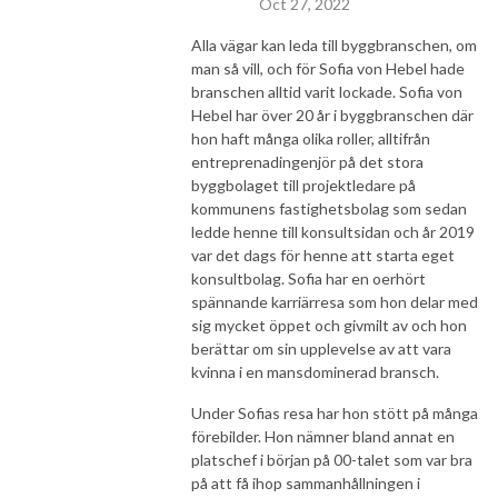
Oct 27, 2022
kommer att göra skillnad, tror jag. Och kom ihåg att du kan vara en 
förebild. Tack för att ni lyssnar! /Amanda Eklund, entreprenadingenjör 
Alla vägar kan leda till byggbranschen, om
man så vill, och för Sofia von Hebel hade
och certifierad normingenjör
branschen alltid varit lockade. Sofia von
Hebel har över 20 år i byggbranschen där
hon haft många olika roller, alltifrån
entreprenadingenjör på det stora
byggbolaget till projektledare på
kommunens fastighetsbolag som sedan
ledde henne till konsultsidan och år 2019
var det dags för henne att starta eget
konsultbolag. Sofia har en oerhört
spännande karriärresa som hon delar med
sig mycket öppet och givmilt av och hon
berättar om sin upplevelse av att vara
kvinna i en mansdominerad bransch.
Under Sofias resa har hon stött på många
förebilder. Hon nämner bland annat en
platschef i början på 00-talet som var bra
på att få ihop sammanhållningen i