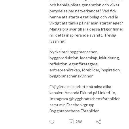
och behålla nästa generation och vilket
betydelse har nätverkandet? Vad fick
henne att starta eget bolag och vad är
viktigt att tänka på när man startar eget?
Många bra svar till alla dessa frågor finner
ni i detta inspirerande avsnitt. Trevlig
lyssning!
Nyckelord: byggbranschen,
byggproduktion, ledarskap, inkludering,
reflektion, egenföretagare,
entreprenörskap, förebilder, inspiration,
byggbranschenskvinnor
Följ gärna mitt arbete på mina olika
kanaler: Amanda Eklund på Linked-In,
Instagram @byggbranschensforebilder
samt min Facebookgrupp
Byggbranschens Förebilder.
288