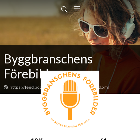
Byggbranschens
Förebilder
https://feed.podbean.com/am4ndaeklund/feed.xml