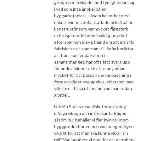
gruppen och visade med tydligt ledarskap
i vad som inte är okej på en
byggarbetsplats, såsom kalendrar med
nakna kvinnor. Sofia träffade också på en
konstruktör som var mycket färgstark
och inspirerade henne väldigt mycket
eftersom hon blev påmind om att man får
faktiskt se ut som man vill. Sofia berättar
att hon, som enda kvinna i
sammanhanget, har ofta fått svara upp
för andra kvinnor och att man jobbar
mycket för att passa in. En anpassning i
form av kläder exempelvis, eftersom man
ville inte sticka ut mer än vad man redan
gjorde…
Utifrån Sofias resa diskuterar vi kring
många viktiga och intressanta frågor,
såsom hur behåller vi fler kvinnor inom
byggproduktionen och vad är egentligen
viktigt för att man ska kunna växa i sin
roll? Vad behöver vi göra för att attrahera